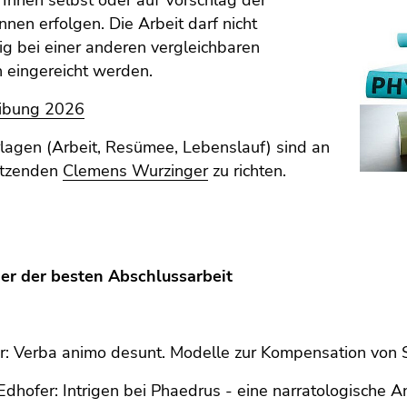
Innen selbst oder auf Vorschlag der
nnen erfolgen. Die Arbeit darf nicht
tig bei einer anderen vergleichbaren
on eingereicht werden.
ibung 2026
lagen (Arbeit, Resümee, Lebenslauf) sind an
itzenden
Clemens Wurzinger
zu richten.
ger der besten Abschlussarbeit
r: Verba animo desunt. Modelle zur Kompensation von 
Edhofer: Intrigen bei Phaedrus - eine narratologische A