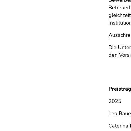
Bewerber
BetreuerI
gleichzei
Instituti
Ausschre
Die Unter
den Vors
Preisträ
2025
Leo Baue
Caterina 