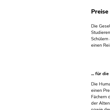
4)
Zu
Preise
den
Zusatzinformationen
(Zugriffstaste
Die Gesel
5)
Studieren
Zu
Schülern 
den
einen Rei
Seiteneinstellungen
(Benutzer/Sprache)
(Zugriffstaste
8)
Zur
... für d
Suche
Die Human
(Zugriffstaste
9)
einen Pre
Fächern d
Ende
der Alten
dieses
sowie der