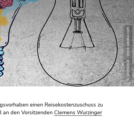
© peshkova - stock.adobe.com
hungsvorhaben einen Reisekostenzuschuss zu
il an den Vorsitzenden
Clemens Wurzinger