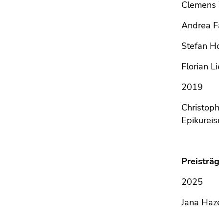
Clemens W
Andrea Fa
Stefan Ho
Florian L
2019
Christoph
Epikurei
Preisträ
2025
Jana Haze