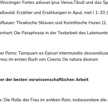
urzinger: Fortes adiuvat ipsa Venus.Tibull und das Spi
ßwald: Erzähler und Erzählungen in Apul. met I 1-20 (2
fbauer: Thrakische Sklaven und Korinthische Huren (2. 
ienhart: Die Paraphrase in der Textarbeit des Lateinunterr
er Poms: Tamquam ex Epicuri intermundiis descendisse
smus im ersten Buch von Ciceros De natura deorum
ger der besten vorwissenschaftlichen Arbeit
: Die Rolle der Frau im antiken Rom, insbesondere die