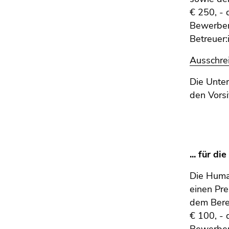
Seitenbereichs.
€ 250, - 
Zur
Bewerber:
Übersicht
Betreuer:
der
Seitenbereiche
Ausschre
Die Unter
den Vors
... für d
Die Human
einen Pre
dem Berei
€ 100, - 